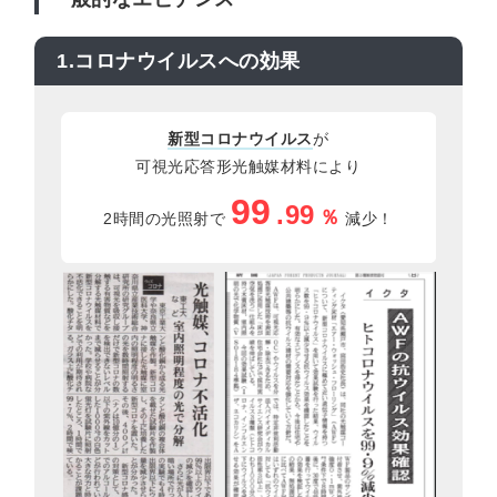
1.コロナウイルスへの効果
新型コロナウイルス
が
可視光応答形光触媒材料により
99
.99
％
2時間の光照射で
減少！