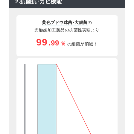
2.抗菌抗･カビ機能
黄色ブドウ球菌･大腸菌
の
光触媒加工製品の抗菌性実験より
99
.99
％
の細菌が消滅！