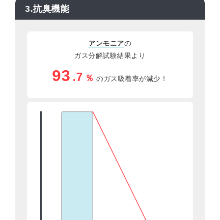
3.抗臭機能
アンモニア
の
ガス分解試験結果より
93
.7
％
のガス吸着率が減少！