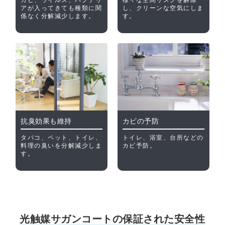
アが入ってきても種類に関
し、クリーンな空気にしま
係なく分解減少します。
す。
抗臭効果も維持
カビの予防
タバコ、ペット、トイレ、
トイレ、浴室、台所などの
料理の臭いを分解減少しま
カビ予防。
す。
光触媒サガンコートの保証された安全性